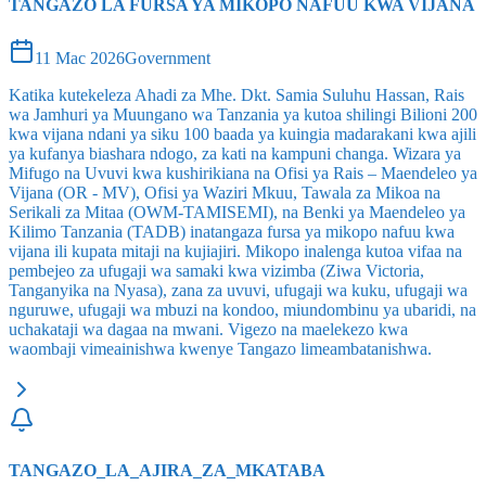
TANGAZO LA FURSA YA MIKOPO NAFUU KWA VIJANA
11 Mac 2026
Government
Katika kutekeleza Ahadi za Mhe. Dkt. Samia Suluhu Hassan, Rais
wa Jamhuri ya Muungano wa Tanzania ya kutoa shilingi Bilioni 200
kwa vijana ndani ya siku 100 baada ya kuingia madarakani kwa ajili
ya kufanya biashara ndogo, za kati na kampuni changa. Wizara ya
Mifugo na Uvuvi kwa kushirikiana na Ofisi ya Rais – Maendeleo ya
Vijana (OR - MV), Ofisi ya Waziri Mkuu, Tawala za Mikoa na
Serikali za Mitaa (OWM-TAMISEMI), na Benki ya Maendeleo ya
Kilimo Tanzania (TADB) inatangaza fursa ya mikopo nafuu kwa
vijana ili kupata mitaji na kujiajiri. Mikopo inalenga kutoa vifaa na
pembejeo za ufugaji wa samaki kwa vizimba (Ziwa Victoria,
Tanganyika na Nyasa), zana za uvuvi, ufugaji wa kuku, ufugaji wa
nguruwe, ufugaji wa mbuzi na kondoo, miundombinu ya ubaridi, na
uchakataji wa dagaa na mwani. Vigezo na maelekezo kwa
waombaji vimeainishwa kwenye Tangazo limeambatanishwa.
TANGAZO_LA_AJIRA_ZA_MKATABA