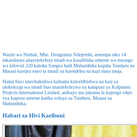
Waziri wa Nishati, Mhe. Deogratius Ndejembi, amempa siku 14
mkandarasi anayetekeleza mradi wa kusafirisha umeme wa msongo
wa kilovoti 220 kutoka Songea hadi Mahumbika kupitia Tunduru na
Masasi kurejea eneo la mradi na kuendelea na kazi mara moja.
Hatua hiyo imechukuliwa kufuatia kutoridhishwa na kasi ya
utekelezaji wa mradi huo unaotekelezwa na kampuni ya Kalpataru
Projects International Limited, ambayo ina jukumu la kujenga vituo
vya kupoza umeme katika wilaya za Tunduru, Masasi na
Mahumbika.
Habari za Hivi Karibuni