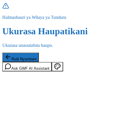
Halmashauri ya Wilaya ya Tunduru
Ukurasa Haupatikani
Ukurasa unaoutafuta haupo.
Rudi Nyumbani
Ask GWF AI Assistant