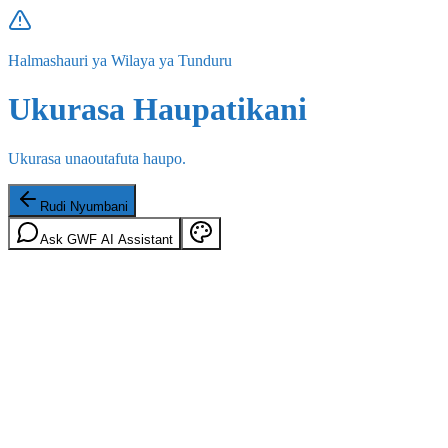
Halmashauri ya Wilaya ya Tunduru
Ukurasa Haupatikani
Ukurasa unaoutafuta haupo.
Rudi Nyumbani
Ask GWF AI Assistant