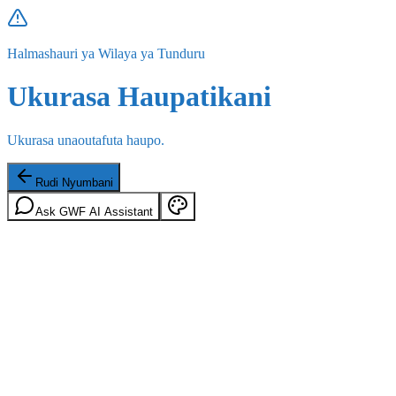
Halmashauri ya Wilaya ya Tunduru
Ukurasa Haupatikani
Ukurasa unaoutafuta haupo.
Rudi Nyumbani
Ask GWF AI Assistant